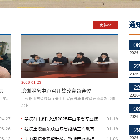
通
更多>>
0
2026-
2
2026-
2026-01-23
2
展
培训服务中心召开整改专题会议
2026-
，切实
根据山东省教育厅关于开展高等职业教育高质量发展情
况专...
0
2026-
04-27
学院2门课程入选2025年山东省专业技...
01-19
03-26
我院王晓丽荣获山东省继续工程教育...
01-19
2
2026-
03-12
助力制造业转型升级，智能产线系统...
11-03