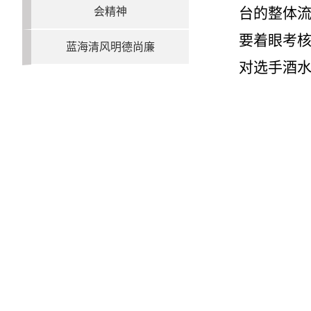
台的整体流
会精神
要着眼考
蓝海清风明德尚廉
对选手酒