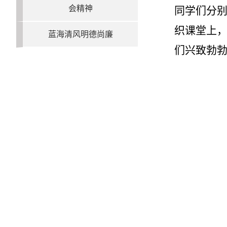
会精神
同学们分
织课堂上
蓝海清风明德尚廉
们兴致勃