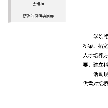
会精神
蓝海清风明德尚廉
学院
桥梁、拓
人才培养
要，建立
活动
供需对接