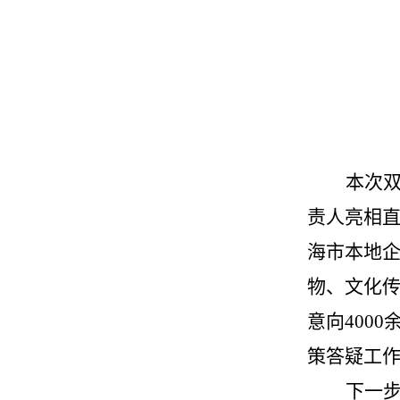
本次
责人亮相
海市本地
物、文化传
意向400
策答疑工
下一